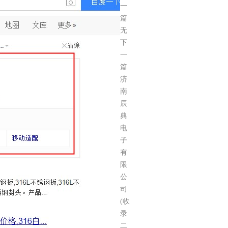
一
篇：：
无
下
一
篇：
济
南
辰
典
电
子
有
限
公
司
(收
录
二