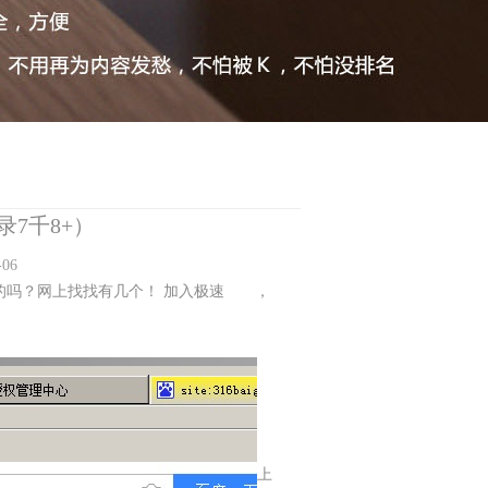
7千8+）
06
的吗？网上找找有几个！ 加入极速
站群
，
上