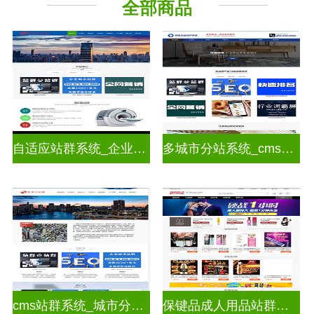
全部商品
自适应站群系统_企业CMS城市站群系统_独立站群模版_泛站群
多城市分站系统_cms站群系统_seo站群群_a065模版出售
cms站群系统_城市分站系统_seo站群群_a063模版出售
保键品成人用品站群目录站群分站