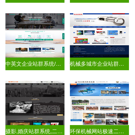
中英文企业站群系统/中英文站群多城市站群
机械多城市企业站群模版,机械站群定制,自定义站群开发
摄影,婚庆站群系统,二级域名关键字排名系统,SEO站群系统,子目录站群系统源码
环保机械网站极速二级域名站群系统低价出售站群源码A029模版