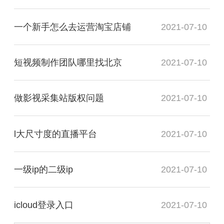
一个新手怎么去运营淘宝店铺
2021-07-10
短视频制作团队哪里找北京
2021-07-10
做影视采集站版权问题
2021-07-10
l大尺寸度的直播平台
2021-07-10
一级ip的二级ip
2021-07-10
icloud登录入口
2021-07-10