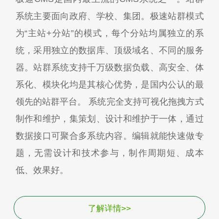
系统主要面向政府、学校、集团。极速站群模式
为“主站+分站”的模式，每个分站均属独立的系
统，采用独立的数据库、顶级域名、不同的服务
器。站群系统支持千万级数据负载、高安全、体
系化、模块化均是其核心优势，是国内公认的最
领先的站群平台。 系统完全支持可视化拖拽方式
制作和维护，集策划、设计和维护于一体，通过
数据接口可聚合多系统内容。编辑就能快速做专
题，无需设计和技术参与，制作周期短、成本
低、效果好。
了解详情>>