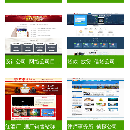
设计公司_网络公司目录站群系统
贷款_放贷_借贷公司站群源码
红酒厂_酒厂销售站群系统_多城市站群系统
律师事务所_侦探公司_私家侦探站群源码