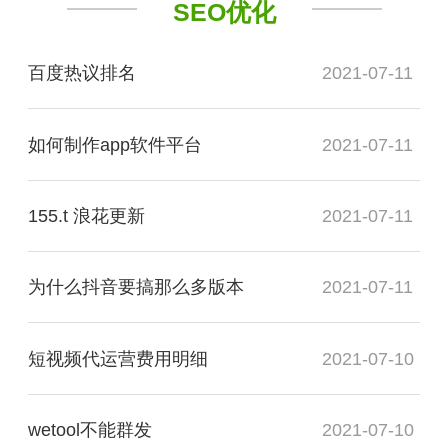
SEO优化
百度热议排名
2021-07-11
如何制作app软件平台
2021-07-11
155.t 浪花更新
2021-07-11
为什么抖音要搞那么多版本
2021-07-11
短视频代运营费用明细
2021-07-10
wetool不能群发
2021-07-10