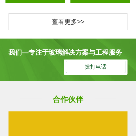
查看更多>>
我们—专注于玻璃解决方案与工程服务
拨打电话
合作伙伴