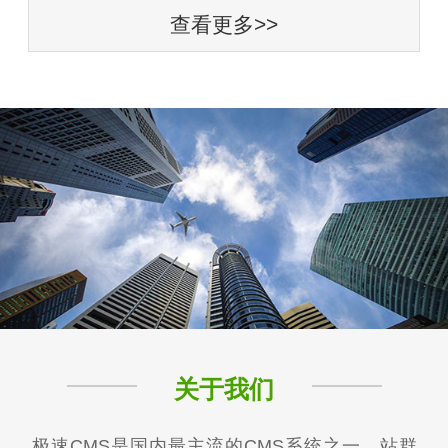
查看更多>>
关于我们
极速CMS是国内最主流的CMS系统之一。站群