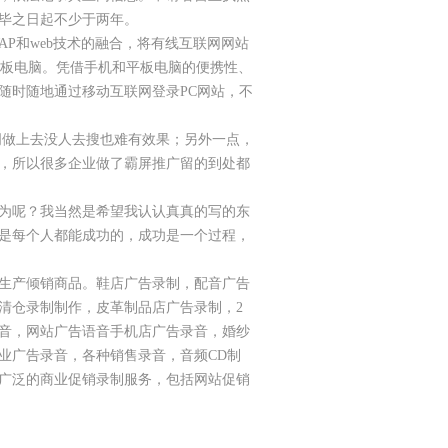
毕之日起不少于两年。
P和web技术的融合，将有线互联网网站
平板电脑。凭借手机和平板电脑的便携性、
随时随地通过移动互联网登录PC网站，不
词做上去没人去搜也难有效果；另外一点，
，所以很多企业做了霸屏推广留的到处都
为呢？我当然是希望我认认真真的写的东
是每个人都能成功的，成功是一个过程，
生产倾销商品。鞋店广告录制，配音广告
清仓录制制作，皮革制品店广告录制，2
音，网站广告语音手机店广告录音，婚纱
业广告录音，各种销售录音，音频CD制
广泛的商业促销录制服务，包括网站促销