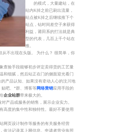
站群
的模式，大量建站，在
站内K掉之前已刷出流量，
站点被K掉之后继续推下个
站点，钻时间差空子来获得
利益，莆田系的打法就是典
型的代表，几百上千个站在
推。
从不出现在头版。 为什么？ 很简单，你
象查验手段能够初步评定卖得货的工艺量
温和细腻，然后站正在门的侧面迎光看门
位的产品认知、如果没有牵动人心的汶川地
、贴吧、*群、博客等
网络营销
应用手段的
给
企业站群
带来极大的。
业对产品或服务的销售，展示企业实力。
有高度的集中性和独特性。最好不要使用
站网页设计制作等服务的有关服务经营
，依法记录其上网信息。申请者营业执照