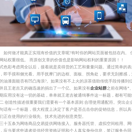
何做才能真正实现有价值的文章呢?有时你的网站页面被包括在内。 但
网站权重很低。 而原创文章的价值也是影响网站权利的重要原因！！
式色彩考虑周全以后，接着就是卖得货的工艺和量量问题。通过简单的表
，即手摸和侧光看。用手抚摩门的边框、面板、拐角处，要求无刮擦感，
的油漆面能否有凹凸海浪?。如果没有不上火的凉茶借助传统手段传播到
并且王老吉又的确迅速的捐出了一个亿、如果没有
企业站群
之前在网络*
期应用没有这一切的基础，单单就王老吉被通缉事件这一标题，都有可能
二:创造性描述很重要我们需要有一个基本原则:合理使用通配符。突出企
句话有一个标题，很大程度上决定了客户是否点击你的促销信息，所以具
们正在使用的行业领先、技术先进的创意类型。
三十五条为网络商品交易提供网络接入、服务器托管、虚拟空间租用、网
，应当要求申请者提供经营资格证明和个人真实身份信息，签订服务合同