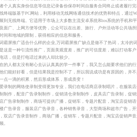
者个人真实身份信息等信息记录备份保存时间自服务合同终止或者履行完
线终端版基于PC网站，利用移动无线网络通信技术的优势和特点，通过WA
展到无线终端。它适用于市场上大多数主流安卓系统和ios系统的手机和
及面广、上网方便等优势，公众可以在出差、旅行、户外活动等公共场所
时间和地域的限制，获得相应的信息和服务。
词霸屏推广适合什么样的企业,万词霸屏推广缺点是做不了热词，太冷的
是这是一种引流性推广，页面美观度差，推广的可信度差，难以打动客户
电话，但是打电话过来的人却比较少。
在的人都太没有耐心去认认真真的学一件事了，我又怎么能要求他们的行
他们能好好看，但是结果我是控制不了，所以我说成功是有原因的，并不
一点一滴的积累，然后形成体系，形成质变！
爱录制的网络使录制变得更加专业，我们在电话商店录制唱片，在服装店
制制作，配音广告录制制作，促销清仓录制制作，皮具店广告录制，促销
店广告录制制作，商场可提供广播，促销车，专题片配音，淘宝店促销语
楼广告录音，服装店广告录音，各种销售录音，大型商场和超市广告，开
，双店广告录音制作，商场广播，促销车，专题片配音，淘宝店促销声音
频。