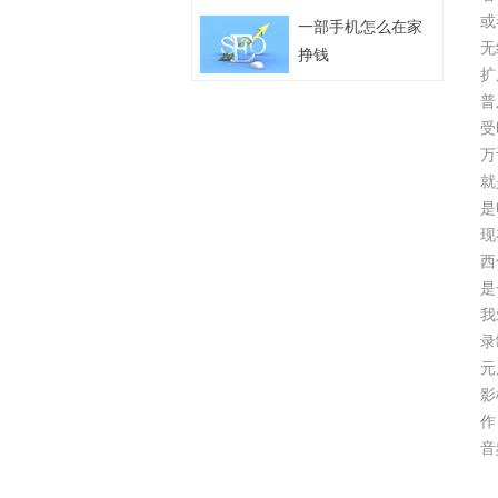
或
一部手机怎么在家
无
挣钱
扩
普
受
万
就
是
现
西
是
我
录
元
影
作
音