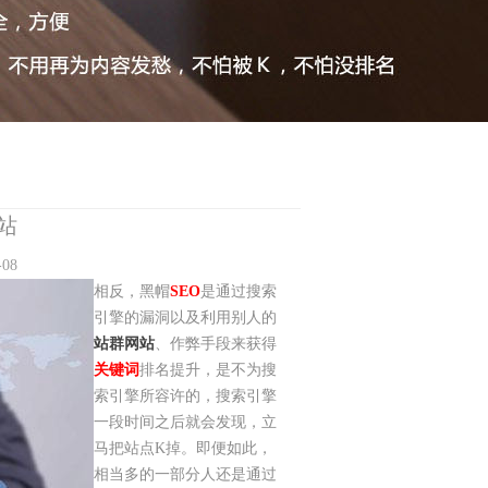
站
08
相反，黑帽
SEO
是通过搜索
引擎的漏洞以及利用别人的
站群网站
、作弊手段来获得
关键词
排名提升，是不为搜
索引擎所容许的，搜索引擎
一段时间之后就会发现，立
马把站点K掉。即便如此，
相当多的一部分人还是通过