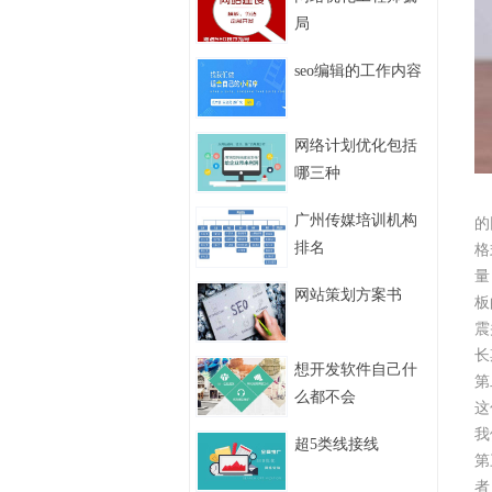
局
seo编辑的工作内容
网络计划优化包括
哪三种
如
广州传媒培训机构
的
排名
格
量
网站策划方案书
板
震
长
想开发软件自己什
第
么都不会
这
我
超5类线接线
第
者