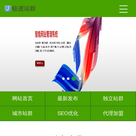
网站首页
最新发布
独立站群
城市站群
SEO优化
代理加盟
全国分站