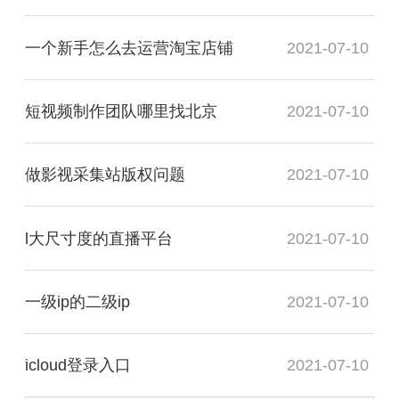
一个新手怎么去运营淘宝店铺
2021-07-10
短视频制作团队哪里找北京
2021-07-10
做影视采集站版权问题
2021-07-10
l大尺寸度的直播平台
2021-07-10
一级ip的二级ip
2021-07-10
icloud登录入口
2021-07-10