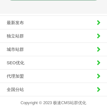
最新发布
独立站群
城市站群
SEO优化
代理加盟
全国分站
Copyright © 2023 极速CMS站群优化