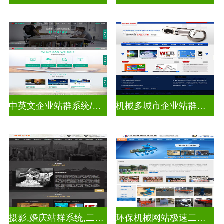
中英文企业站群系统/中英文站群多城市站群
机械多城市企业站群模版,机械站群定制,自定义站群开发
摄影,婚庆站群系统,二级域名关键字排名系统,SEO站群系统,子目录站群系统源码
环保机械网站极速二级域名站群系统低价出售站群源码A029模版