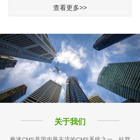
查看更多>>
关于我们
极速CMS是国内最主流的CMS系统之一。站群