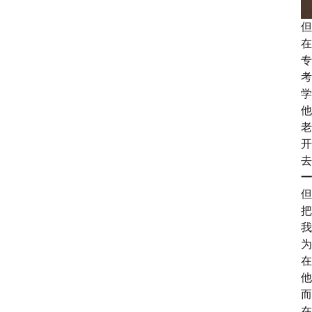
但
在
专
考
学
他
老
开
去
一
但
把
我
为
在
他
而
在