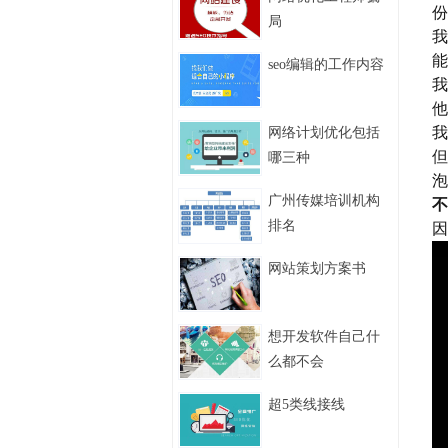
份
局
我
能
seo编辑的工作内容
我
他
我
网络计划优化包括
但
哪三种
泡
广州传媒培训机构
不
排名
因
网站策划方案书
想开发软件自己什
么都不会
超5类线接线