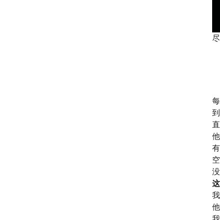
尽
每
到
直
他
有
空
没
这
我
他
我