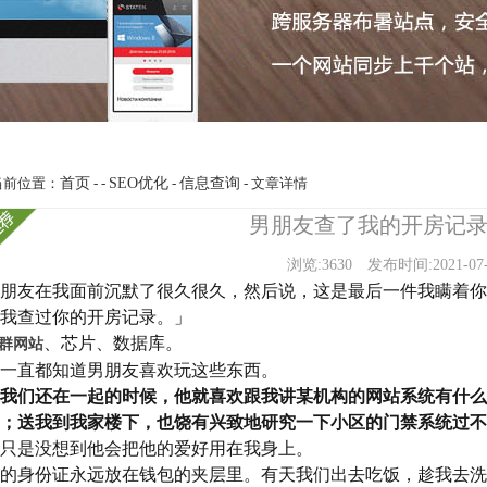
当前位置：
首页
- -
SEO优化
-
信息查询
- 文章详情
男朋友查了我的开房记
浏览:3630
发布时间:2021-07-
朋友在我面前沉默了很久很久，然后说，这是最后一件我瞒着你
我查过你的开房记录。」
、芯片、数据库。
群网站
一直都知道男朋友喜欢玩这些东西。
我们还在一起的时候，他就喜欢跟我讲某机构的网站系统有什么
；送我到我家楼下，也饶有兴致地研究一下小区的门禁系统过不
只是没想到他会把他的爱好用在我身上。
的身份证永远放在钱包的夹层里。有天我们出去吃饭，趁我去洗