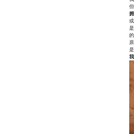
但
拥
或
是
的
原
是
我