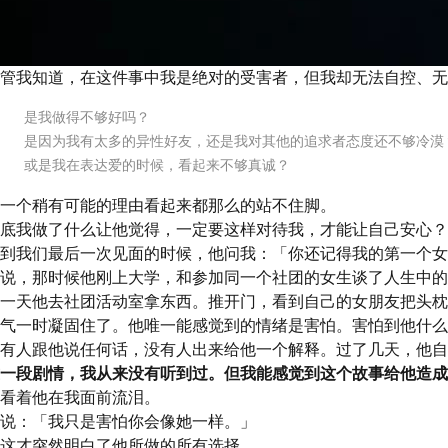
管我知道，在这件事中我是绝对的受害者，但我却无法自控、无
是我做得不够好吗？
是因为我有太多的异性好友，还是我对其他的追求者态度还不够冷漠
或是我在表达爱的时候，看起来不够真诚？
一个稍有可能的理由看起来都那么的站不住脚。
底我做了什么让他觉得，一定要这样对待我，才能让自己安心？
到我们最后一次见面的时候，他问我：
「你还记得我的第一个女
说，那时候他刚上大学，和参加同一个社团的女生谈了人生中的
一天他去社团活动室拿东西。推开门，看到自己的女朋友把头枕
气一时凝固住了。他唯一能感觉到的情绪是害怕。害怕到他什么
有人跟他说任何话，没有人出来给他一个解释。过了几天，他自
一段剧情，我从来没有听到过。但我能感觉到这个故事给他造成
看着他在我面前流泪。
说：
「我只是害怕你会像她一样。」
这才突然明白了他所做的所有选择。