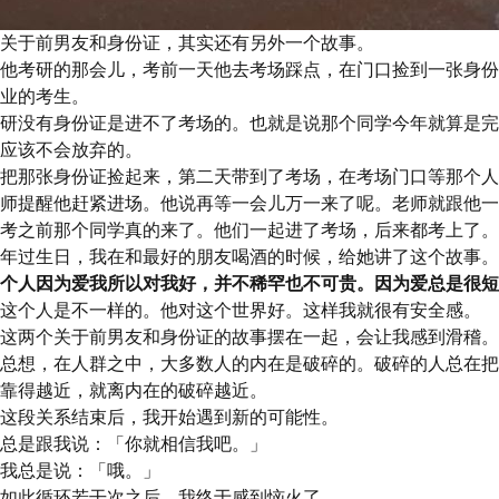
关于前男友和身份证，其实还有另外一个故事。
他考研的那会儿，考前一天他去考场踩点，在门口捡到一张身份
业的考生。
研没有身份证是进不了考场的。也就是说那个同学今年就算是完
应该不会放弃的。
把那张身份证捡起来，第二天带到了考场，在考场门口等那个人
师提醒他赶紧进场。他说再等一会儿万一来了呢。老师就跟他一
考之前那个同学真的来了。他们一起进了考场，后来都考上了。
年过生日，我在和最好的朋友喝酒的时候，给她讲了这个故事。
个人因为爱我所以对我好，并不稀罕也不可贵。因为爱总是很短
这个人是不一样的。他对这个世界好。这样我就很有安全感。
这两个关于前男友和身份证的故事摆在一起，会让我感到滑稽。
总想，在人群之中，大多数人的内在是破碎的。破碎的人总在把
靠得越近，就离内在的破碎越近。
这段关系结束后，我开始遇到新的可能性。
总是跟我说：「你就相信我吧。」
我总是说：「哦。」
如此循环若干次之后，我终于感到恼火了。